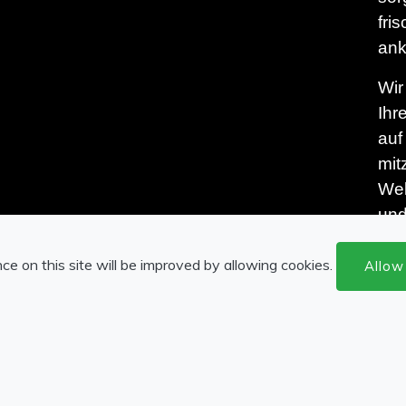
fri
an
Wir
Ihr
auf
mit
Wel
und
der
ce on this site will be improved by allowing cookies.
Allow