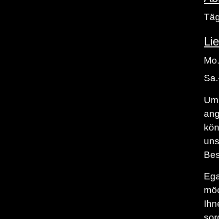
Täg
Li
Mo.
Sa.
Um 
ang
kön
uns
Bes
Ega
möc
Ihn
sor